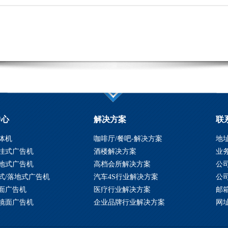
中心
解决方案
联
体机
寸落地式镜面广告机 网络互
咖啡厅/餐吧-解决方案
匠欣智能专业定制智能感
地
式智能魔镜 酒店镜面广告机
脸识别镜面广告机 智能穿
挂式广告机
酒楼解决方案
业务
智能镜面广告机分为：壁挂式横屏/竖屏和
智能镜面广告机分为：壁挂式横屏
能镜子
卫生间智能镜子 智能镜子
地式广告机
高档会所解决方案
公司
/落地式 有多种应用场景：客厅、卧室、
立式/落地式 有多种应用场景：客厅、
器
式/落地式广告机
汽车4S行业解决方案
公司
厨房、酒店、宾馆...
浴室、厨房、酒店、宾馆...
面广告机
医疗行业解决方案
邮箱
ORE+
MORE+
镜面广告机
企业品牌行业解决方案
网址：