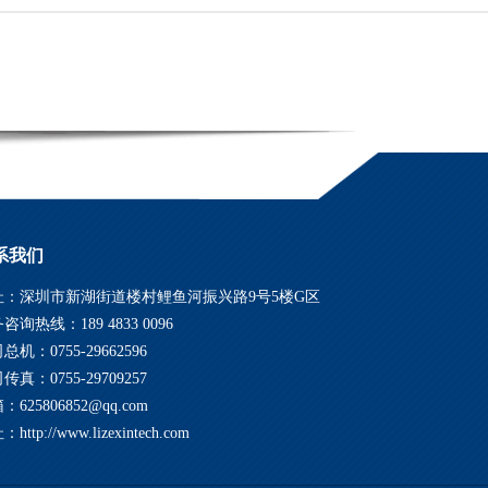
系我们
应人
址：深圳市新湖街道楼村鲤鱼河振兴路9号5楼G区
匠欣智能专业定制高清广视角
衣镜
酒店智能镜子，卫生间智能
咨询热线：189 4833 0096
/竖屏和
智能镜面广告机分为：壁挂式横屏/竖屏和
显示
镜、智能感应人脸识别智能
总机：0755-29662596
卧室、
立式/落地式 有多种应用场景：客厅、卧室、
镜，语音识别智能镜子
传真：0755-29709257
浴室、厨房、酒店、宾馆...
：625806852@qq.com
MORE+
http://www.lizexintech.com