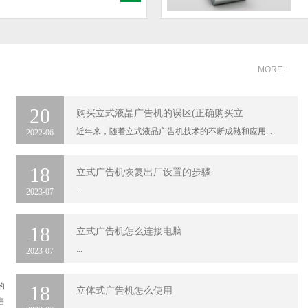
MORE+
20
购买立式液晶广告机的误区(正确购买立
近年来，随着立式液晶广告机技术的不断成熟和应用...
2022-06
18
立式广告机恢复出厂设置的步骤
寸楼宇落地式液晶广告机(单
65寸楼宇落地式广告机(
...
2023-07
)
版)
单机版功能： 1、支持流媒体播放,支持
1、支持Window xP、Window 7
0P高清播放； 2、支持语言：中文、英文、
统， 2、支持远程发布多媒体信息，W
18
立式广告机怎么连接电脑
班牙、日、韩、俄...
管理（包括终端管理、素材管...
...
2023-07
ORE+
MORE+
的
18
立体式广告机怎么使用
售