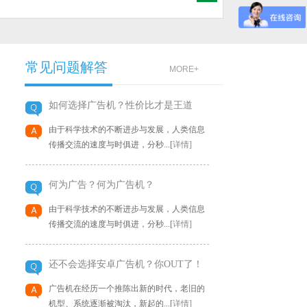
常见问题解答
MORE+
如何选择广告机？性价比才是王道
由于科学技术的不断进步与发展，人类信息
传播交流的速度与时俱进，分秒...[
详情]
网络
55寸楼宇落地式广告机(网络
何为广告？何为广告机？
版)
等操作系
1、支持Window xP、Window 7等操作系
由于科学技术的不断进步与发展，人类信息
EB后台
统， 2、支持远程发布多媒体信息，WEB后台
传播交流的速度与时俱进，分秒...[
详情]
管理（包括终端管理、素材管...
还不会选择安卓广告机？你OUT了！
MORE+
广告机在经历一个推陈出新的时代，老旧的
机型、系统逐渐被淘汰，新起的...[
详情]