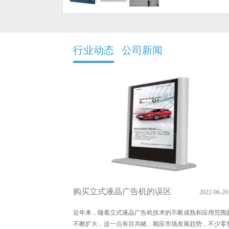
行业动态
公司新闻
65寸楼宇液晶落地式广告机(单
55
机版)
机版
单机版功能： 1、支持流媒体播放,支持
1080P高清播放； 2、支持语言：中文、英文、
108
法、西班牙、日、韩、俄...
法、西
购买立式液晶广告机的误区
2022-06-20
MORE+
M
近年来，随着立式液晶广告机技术的不断成熟和应用范围
不断扩大，这一点有目共睹。顺应市场发展趋势，不少零