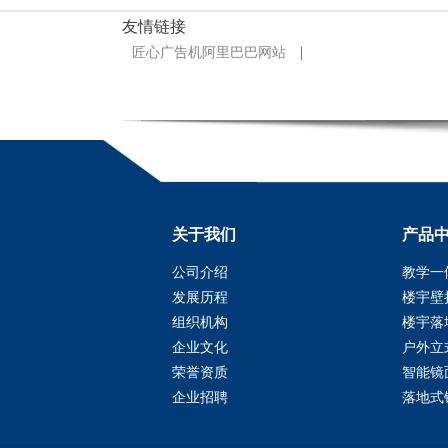
友情链接
匠心广告机阿里巴巴网站
|
关于我们
产品
55寸落地式镜面广告机 安卓智
公司介绍
教学一
50
能镜面广告机红外人体感应多
动
发展历程
楼宇壁
智能镜面广告机分为：壁挂式横屏/竖屏和
媒体互动镜面触控
智
组织机构
楼宇落
立式/落地式 有多种应用场景：客厅、卧室、
立式
企业文化
户外立
浴室、厨房、酒店、宾馆...
浴室、
荣誉资质
智能镜
MORE+
M
企业招聘
落地式