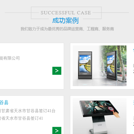
能有限公司
挂广告机
智能壁挂式楼宇广告
.
产品概述： 芯片组：单核 内置存
板自带8G存储，16G，32G（扩展或选
谷县
码分辨率：最高支持108...
月5日甘肃省天水市甘谷县签订41台
ORE+
MORE+
甘肃省天水市甘谷县签订41