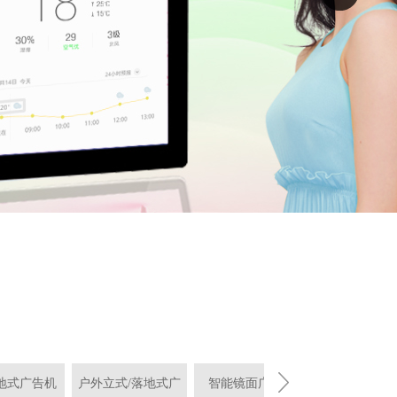
地式广告机
户外立式/落地式广
智能镜面广告机
落地式镜面