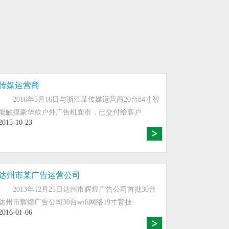
传媒运营商
2016年5月16日与浙江某传媒运营商20台84寸智
能触摸豪华款户外广告机面市，已交付给客户
2015-10-23
LED液晶屏广告机单机版广告
机
储：主
产品概述： 芯片组：单核 内置存储：主
配） 解
板自带8G存储，16G，32G（扩展或选配） 解
达州市某广告运营公司
码分辨率：最高支持108...
2013年12月25日达州市辉煌广告公司首批30台
MORE+
达州市辉煌广告公司30台wifi网络19寸背挂
2016-01-06