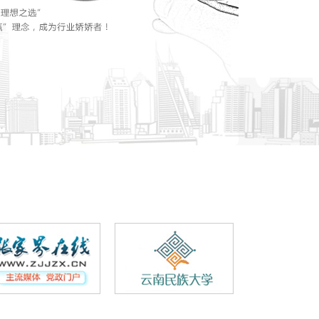
显示
壁挂式镜面广告机,一面可以传
浴镜面
播广告的智能镜子特殊定制款
/竖屏和
智能镜面广告机分为：壁挂式横屏/竖屏和
广告机-定制型广告机镜面电
卧室、
立式/落地式 有多种应用场景：客厅、卧室、
视-浴室防水电视,智能触摸魔
浴室、厨房、酒店、宾馆...
镜,镜面广告机
MORE+