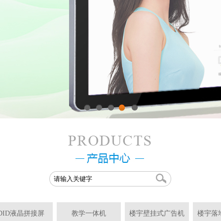
1
2
3
4
5
DID液晶拼接屏
教学一体机
楼宇壁挂式广告机
楼宇落