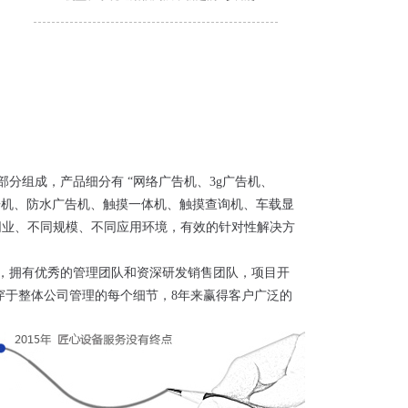
部分组成，产品细分有 “网络广告机、3g广告机、
广告机、防水广告机、触摸一体机、触摸查询机、车载显
同业、不同规模、不同应用环境，有效的针对性解决方
式广
50寸户外液晶落地式广告机
，拥有优秀的管理团队和资深研发销售团队，项目开
单机版
产品信息 商品名称：50寸壁挂式单机版圆
贯穿于整体公司管理的每个细节，8年来赢得客户广泛的
品颜色：
角 商品型号：LZX-50LHD001 商品颜色：银
色，白色，黑色（可选配...
MORE+