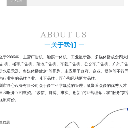
...
2023-07
立于2006年，主营广告机、触摸一体机、工业显示器、多媒体播放盒四大
I广告 机、楼宇广告机、落地广告机、车载广告机、公交车广告机、户外
防水显示器、多媒体播放盒”等系列。主应用于政府、企业、媒体等不行
寸户外广告机(单机版)(网络
55寸智能户外高亮液晶立
为行业中的品牌企业。其下品牌：匠心和风驰两大品牌。
告机
圳市匠心设备有限公司众于多年科学规范的管理，凝聚着众多的优秀人才
产品信息 商品名称：50寸壁挂式网络版圆
产品信息 商品名称： 55寸壁挂式
售和服务互相默契。“诚信、拼搏、求实、创新”的经营理念，将“服务”
品型号：LZX-50LHW001 商品颜色：银
圆角 商品型号：LZX- 55LHD001 商
优质评价。
色，黑色（可选配...
银色，白色，黑色（可选...
ORE+
MORE+