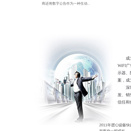
商还将数字公告作为一种生动...
成
WiF
示器、
55寸户外液晶立式/落地式触控
50
案，成
广告机(网络版)
版)
深
产品信息 商品名称：55寸壁挂式网络版圆
发、销
角 商品型号：LZX-55LHW001 商品颜色：银
角 商
信任和
色，白色，黑色（可选配...
色，白
MORE+
M