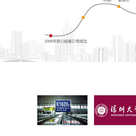
智能镜面广告机
【
面
智能镜面广告机分为：壁挂式横屏/竖屏和
镜
立式/落地式 有多种应用场景：客厅、卧室、
立式
浴室、厨房、酒店、宾馆...
浴室、
MORE+
M