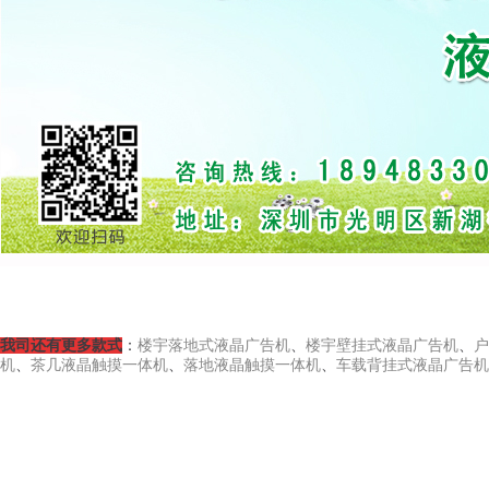
我司还有更多款式
：
楼宇落地式液晶广告机
、
楼宇壁挂式液晶广告机
、
户
机
、
茶几液晶触摸一体机
、
落地液晶触摸一体机
、
车载背挂式液晶广告机