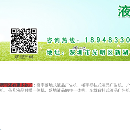
我司还有更多款式
：
楼宇落地式液晶广告机
、
楼宇壁挂式液晶广告机
、
户
机
、
茶几液晶触摸一体机
、
落地液晶触摸一体机
、
车载背挂式液晶广告机