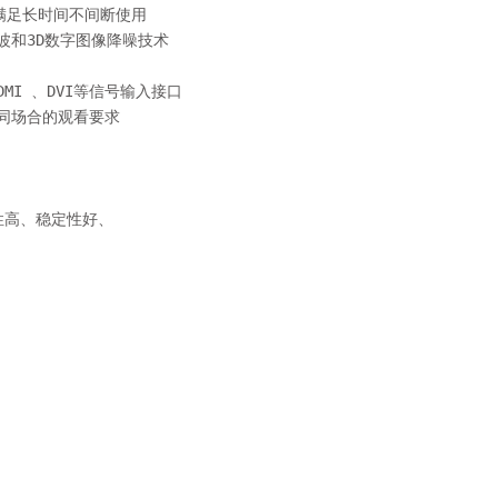
足长时间不间断使用

波和3D数字图像降噪技术

MI 、DVI等信号输入接口

同场合的观看要求

性高、稳定性好、
