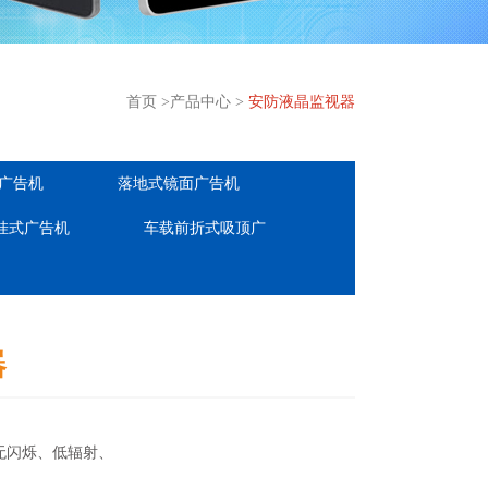
首页
>
产品中心
>
安防液晶监视器
广告机
落地式镜面广告机
挂式广告机
车载前折式吸顶广
器
闪烁、低辐射、
