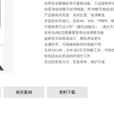
采用专业图像处理方案驱动板、工业级部件满
内置3D画质数字处理电路，即3D数字梳状滤
产品拥有高亮度、高对比度、高清晰度

丰富的信号接口，具有AV、VGA、YPBPR、HD
可视角度可达178°（横向或纵向），满足不
具有VGA状态图像重显率自动调整功能

超静音冷却风扇设计，整机寿命更长

金属外壳，无电磁辐射和抗电磁干扰

支持24小时，全年365天不间断工作，可靠
特别适合在恶劣的环境中工作

相关案例
资料下载